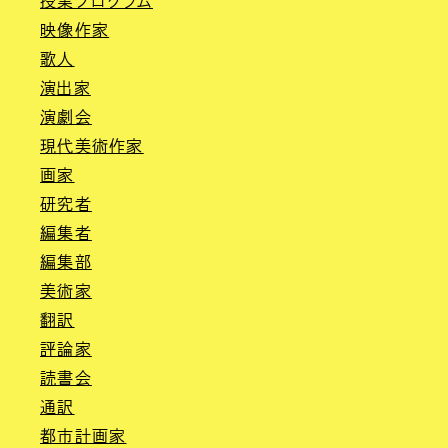
授業プログラム
映像作家
歌人
演出家
演劇会
現代美術作家
画家
研究者
編集者
編集部
美術家
翻訳
評論家
読書会
通訳
都市計画家