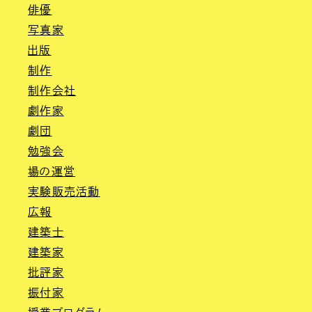
俳優
写真家
出版
制作
制作会社
劇作家
劇団
勉強会
場の運営
実験販売活動
広報
建築士
建築家
批評家
振付家