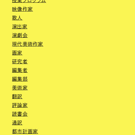
授業プログラム
映像作家
歌人
演出家
演劇会
現代美術作家
画家
研究者
編集者
編集部
美術家
翻訳
評論家
読書会
通訳
都市計画家