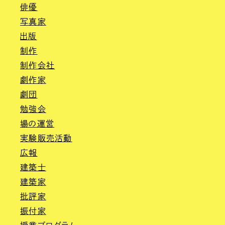
俳優
写真家
出版
制作
制作会社
劇作家
劇団
勉強会
場の運営
実験販売活動
広報
建築士
建築家
批評家
振付家