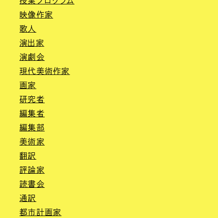
授業プログラム
映像作家
歌人
演出家
演劇会
現代美術作家
画家
研究者
編集者
編集部
美術家
翻訳
評論家
読書会
通訳
都市計画家