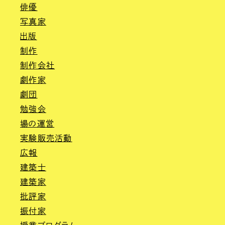
俳優
写真家
出版
制作
制作会社
劇作家
劇団
勉強会
場の運営
実験販売活動
広報
建築士
建築家
批評家
振付家