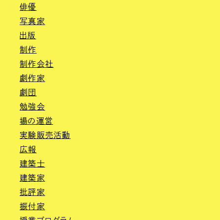
俳優
写真家
出版
制作
制作会社
劇作家
劇団
勉強会
場の運営
実験販売活動
広報
建築士
建築家
批評家
振付家