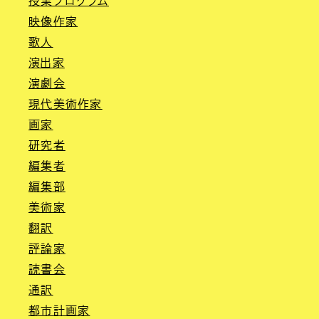
授業プログラム
映像作家
歌人
演出家
演劇会
現代美術作家
画家
研究者
編集者
編集部
美術家
翻訳
評論家
読書会
通訳
都市計画家