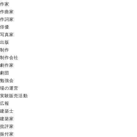
作家
作曲家
作詞家
俳優
写真家
出版
制作
制作会社
劇作家
劇団
勉強会
場の運営
実験販売活動
広報
建築士
建築家
批評家
振付家