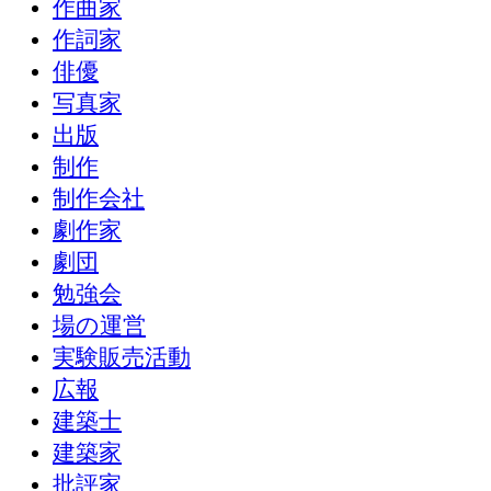
作曲家
作詞家
俳優
写真家
出版
制作
制作会社
劇作家
劇団
勉強会
場の運営
実験販売活動
広報
建築士
建築家
批評家