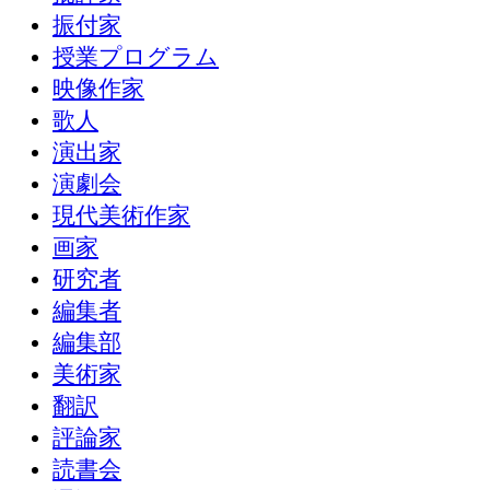
振付家
授業プログラム
映像作家
歌人
演出家
演劇会
現代美術作家
画家
研究者
編集者
編集部
美術家
翻訳
評論家
読書会