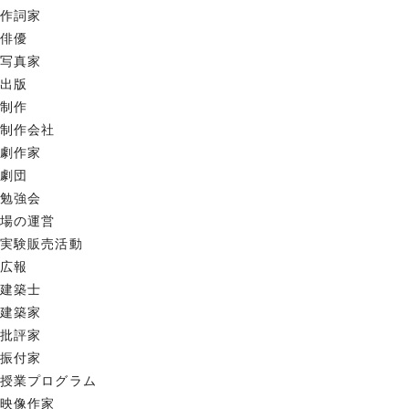
作詞家
俳優
写真家
出版
制作
制作会社
劇作家
劇団
勉強会
場の運営
実験販売活動
広報
建築士
建築家
批評家
振付家
授業プログラム
映像作家