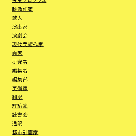
授業プログラム
映像作家
歌人
演出家
演劇会
現代美術作家
画家
研究者
編集者
編集部
美術家
翻訳
評論家
読書会
通訳
都市計画家