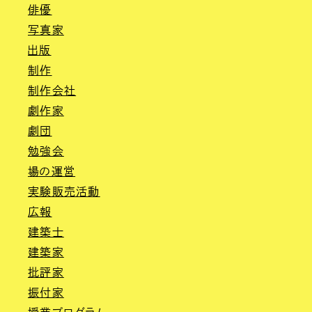
俳優
写真家
出版
制作
制作会社
劇作家
劇団
勉強会
場の運営
実験販売活動
広報
建築士
建築家
批評家
振付家