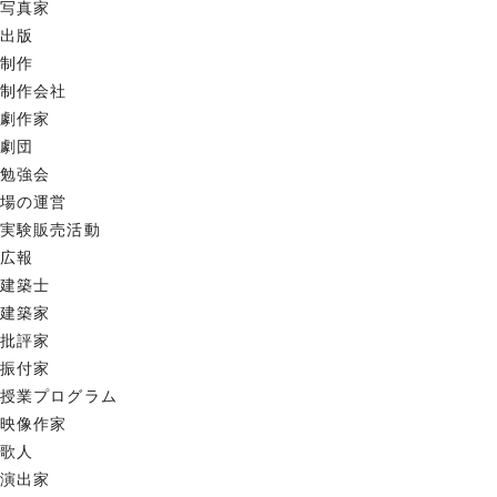
写真家
出版
制作
制作会社
劇作家
劇団
勉強会
場の運営
実験販売活動
広報
建築士
建築家
批評家
振付家
授業プログラム
映像作家
歌人
演出家