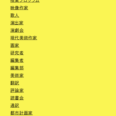
授業プログラム
映像作家
歌人
演出家
演劇会
現代美術作家
画家
研究者
編集者
編集部
美術家
翻訳
評論家
読書会
通訳
都市計画家