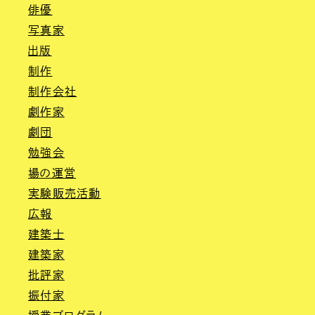
俳優
写真家
出版
制作
制作会社
劇作家
劇団
勉強会
場の運営
実験販売活動
広報
建築士
建築家
批評家
振付家