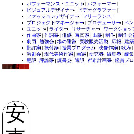
パフォーマンス・ユニット
パフォーマー
ビジュアルデザイナー
ビデオグラファー
ファッションデザイナー
フリーランス
プロジェクトマネージャー
プロデューサー
ベン
ユニット
ライター
リサーチャー
ワークショッ
作曲家
作詞家
俳優
写真家
出版
制作
制作会
劇団
勉強会
場の運営
実験販売活動
広報
建築
批評家
振付家
授業プログラム
映像作家
歌人
演劇会
現代美術作家
画家
研究者
編集者
編集
翻訳
評論家
読書会
通訳
都市計画家
鑑賞プロ
安