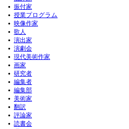
振付家
授業プログラム
映像作家
歌人
演出家
演劇会
現代美術作家
画家
研究者
編集者
編集部
美術家
翻訳
評論家
読書会