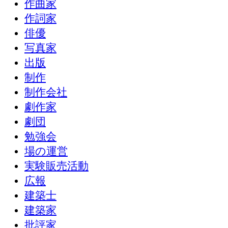
作曲家
作詞家
俳優
写真家
出版
制作
制作会社
劇作家
劇団
勉強会
場の運営
実験販売活動
広報
建築士
建築家
批評家