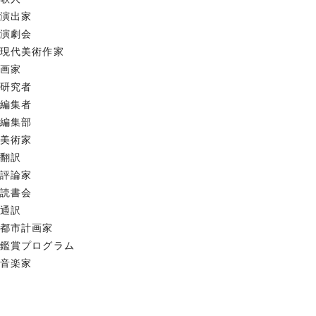
演出家
演劇会
現代美術作家
画家
研究者
編集者
編集部
美術家
翻訳
評論家
読書会
通訳
都市計画家
鑑賞プログラム
音楽家