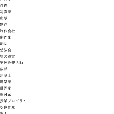
俳優
写真家
出版
制作
制作会社
劇作家
劇団
勉強会
場の運営
実験販売活動
広報
建築士
建築家
批評家
振付家
授業プログラム
映像作家
歌人