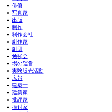
俳優
写真家
出版
制作
制作会社
劇作家
劇団
勉強会
場の運営
実験販売活動
広報
建築士
建築家
批評家
振付家