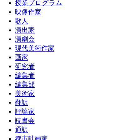
授業プログラム
映像作家
歌人
演出家
演劇会
現代美術作家
画家
研究者
編集者
編集部
美術家
翻訳
評論家
読書会
通訳
都市計画家