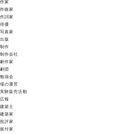
作家
作曲家
作詞家
俳優
写真家
出版
制作
制作会社
劇作家
劇団
勉強会
場の運営
実験販売活動
広報
建築士
建築家
批評家
振付家