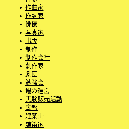
作曲家
作詞家
俳優
写真家
出版
制作
制作会社
劇作家
劇団
勉強会
場の運営
実験販売活動
広報
建築士
建築家