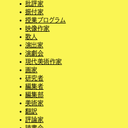
批評家
振付家
授業プログラム
映像作家
歌人
演出家
演劇会
現代美術作家
画家
研究者
編集者
編集部
美術家
翻訳
評論家
読書会