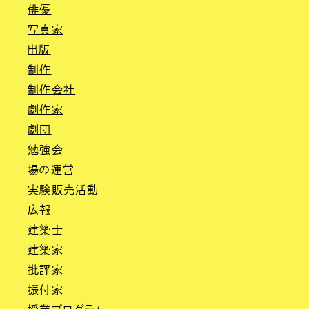
俳優
写真家
出版
制作
制作会社
劇作家
劇団
勉強会
場の運営
実験販売活動
広報
建築士
建築家
批評家
振付家