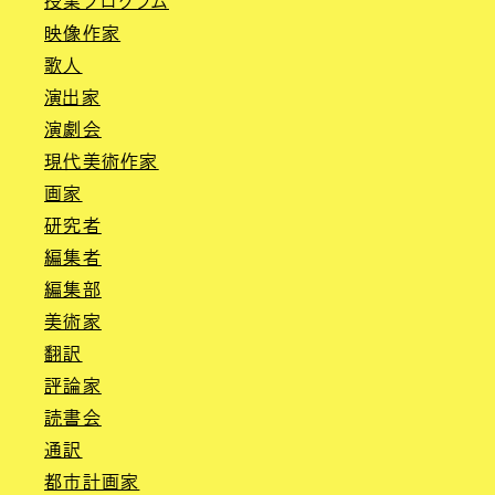
授業プログラム
映像作家
歌人
演出家
演劇会
現代美術作家
画家
研究者
編集者
編集部
美術家
翻訳
評論家
読書会
通訳
都市計画家