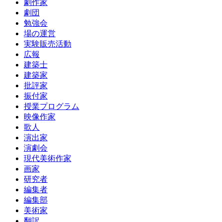
劇作家
劇団
勉強会
場の運営
実験販売活動
広報
建築士
建築家
批評家
振付家
授業プログラム
映像作家
歌人
演出家
演劇会
現代美術作家
画家
研究者
編集者
編集部
美術家
翻訳