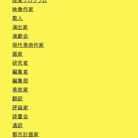
授業プログラム
映像作家
歌人
演出家
演劇会
現代美術作家
画家
研究者
編集者
編集部
美術家
翻訳
評論家
読書会
通訳
都市計画家