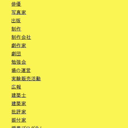
俳優
写真家
出版
制作
制作会社
劇作家
劇団
勉強会
場の運営
実験販売活動
広報
建築士
建築家
批評家
振付家