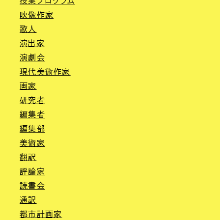
授業プログラム
映像作家
歌人
演出家
演劇会
現代美術作家
画家
研究者
編集者
編集部
美術家
翻訳
評論家
読書会
通訳
都市計画家