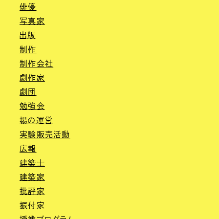
俳優
写真家
出版
制作
制作会社
劇作家
劇団
勉強会
場の運営
実験販売活動
広報
建築士
建築家
批評家
振付家