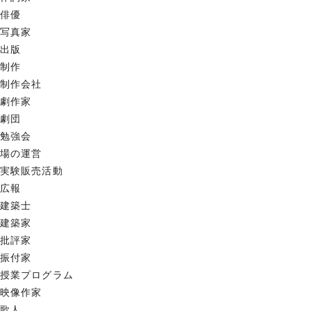
俳優
写真家
出版
制作
制作会社
劇作家
劇団
勉強会
場の運営
実験販売活動
広報
建築士
建築家
批評家
振付家
授業プログラム
映像作家
歌人