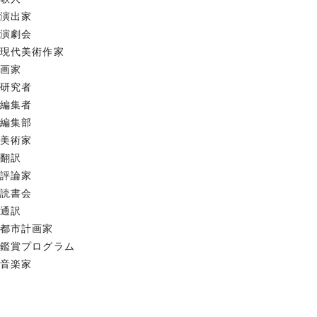
演出家
演劇会
現代美術作家
画家
研究者
編集者
編集部
美術家
翻訳
評論家
読書会
通訳
都市計画家
鑑賞プログラム
音楽家