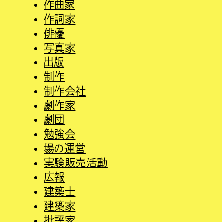
作曲家
作詞家
俳優
写真家
出版
制作
制作会社
劇作家
劇団
勉強会
場の運営
実験販売活動
広報
建築士
建築家
批評家