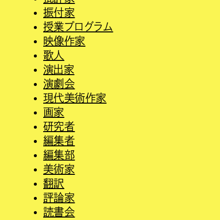
振付家
授業プログラム
映像作家
歌人
演出家
演劇会
現代美術作家
画家
研究者
編集者
編集部
美術家
翻訳
評論家
読書会