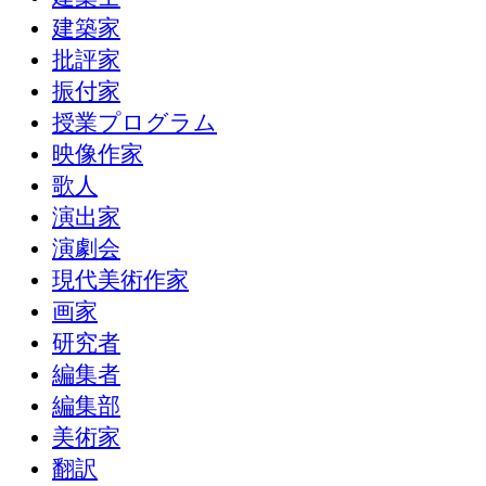
建築家
批評家
振付家
授業プログラム
映像作家
歌人
演出家
演劇会
現代美術作家
画家
研究者
編集者
編集部
美術家
翻訳