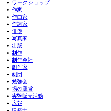
ワークショップ
作家
作曲家
作詞家
俳優
写真家
出版
制作
制作会社
劇作家
劇団
勉強会
場の運営
実験販売活動
広報
建築士