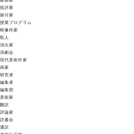
建築家
批評家
振付家
授業プログラム
映像作家
歌人
演出家
演劇会
現代美術作家
画家
研究者
編集者
編集部
美術家
翻訳
評論家
読書会
通訳