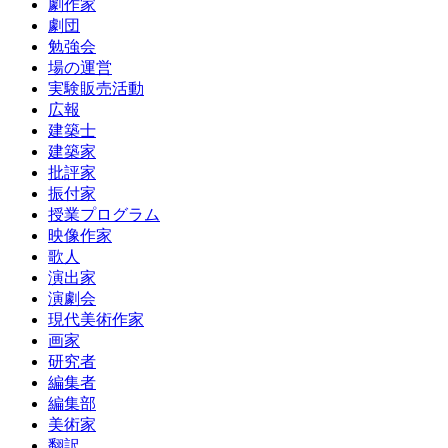
劇作家
劇団
勉強会
場の運営
実験販売活動
広報
建築士
建築家
批評家
振付家
授業プログラム
映像作家
歌人
演出家
演劇会
現代美術作家
画家
研究者
編集者
編集部
美術家
翻訳