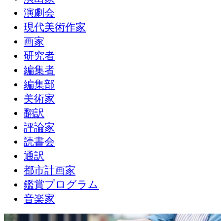
演劇会
現代美術作家
画家
研究者
編集者
編集部
美術家
翻訳
評論家
読書会
通訳
都市計画家
鑑賞プログラム
音楽家