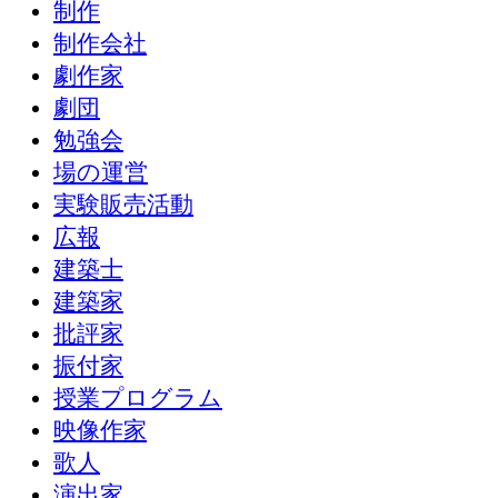
制作
制作会社
劇作家
劇団
勉強会
場の運営
実験販売活動
広報
建築士
建築家
批評家
振付家
授業プログラム
映像作家
歌人
演出家