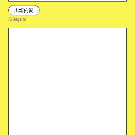
出垣内愛
Ai Degaito