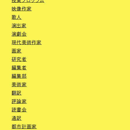
授業プログラム
映像作家
歌人
演出家
演劇会
現代美術作家
画家
研究者
編集者
編集部
美術家
翻訳
評論家
読書会
通訳
都市計画家