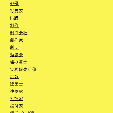
俳優
写真家
出版
制作
制作会社
劇作家
劇団
勉強会
場の運営
実験販売活動
広報
建築士
建築家
批評家
振付家