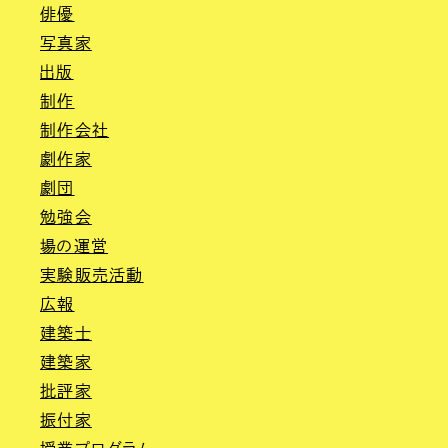
俳優
写真家
出版
制作
制作会社
劇作家
劇団
勉強会
場の運営
実験販売活動
広報
建築士
建築家
批評家
振付家