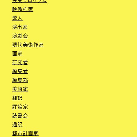
授業プログラム
映像作家
歌人
演出家
演劇会
現代美術作家
画家
研究者
編集者
編集部
美術家
翻訳
評論家
読書会
通訳
都市計画家