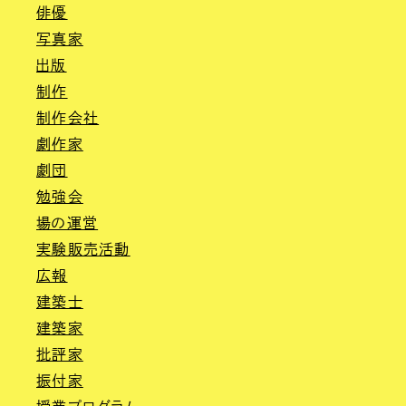
俳優
写真家
出版
制作
制作会社
劇作家
劇団
勉強会
場の運営
実験販売活動
広報
建築士
建築家
批評家
振付家