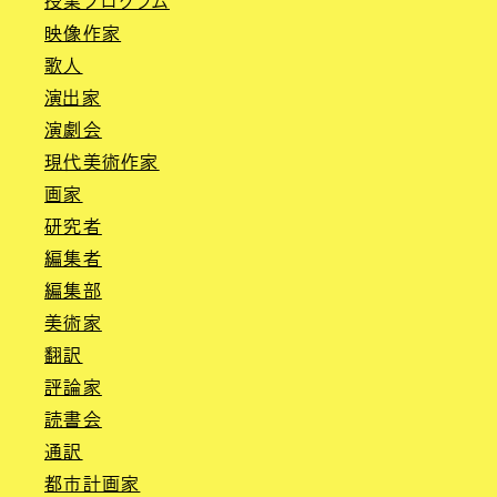
授業プログラム
映像作家
歌人
演出家
演劇会
現代美術作家
画家
研究者
編集者
編集部
美術家
翻訳
評論家
読書会
通訳
都市計画家