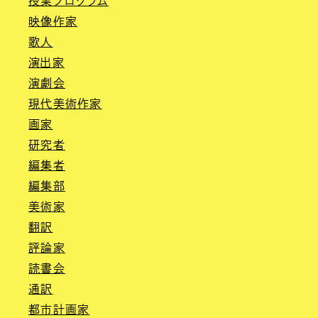
授業プログラム
映像作家
歌人
演出家
演劇会
現代美術作家
画家
研究者
編集者
編集部
美術家
翻訳
評論家
読書会
通訳
都市計画家