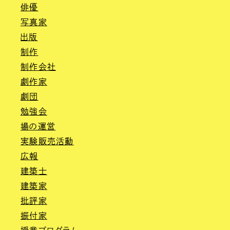
俳優
写真家
出版
制作
制作会社
劇作家
劇団
勉強会
場の運営
実験販売活動
広報
建築士
建築家
批評家
振付家