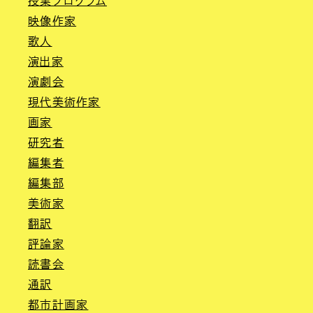
授業プログラム
映像作家
歌人
演出家
演劇会
現代美術作家
画家
研究者
編集者
編集部
美術家
翻訳
評論家
読書会
通訳
都市計画家