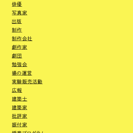
俳優
写真家
出版
制作
制作会社
劇作家
劇団
勉強会
場の運営
実験販売活動
広報
建築士
建築家
批評家
振付家