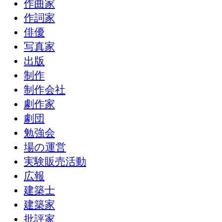
作曲家
作詞家
俳優
写真家
出版
制作
制作会社
劇作家
劇団
勉強会
場の運営
実験販売活動
広報
建築士
建築家
批評家