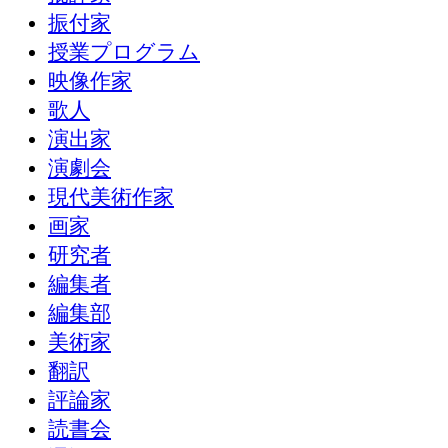
振付家
授業プログラム
映像作家
歌人
演出家
演劇会
現代美術作家
画家
研究者
編集者
編集部
美術家
翻訳
評論家
読書会