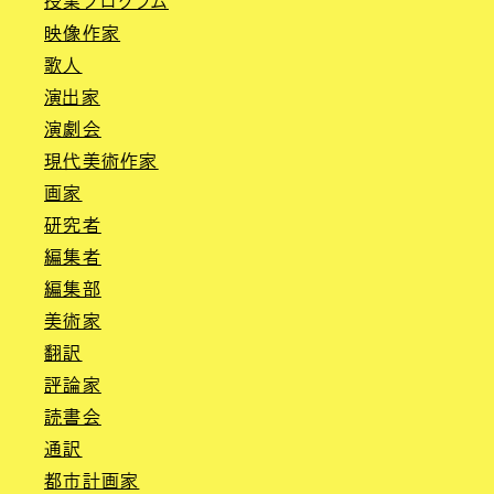
授業プログラム
映像作家
歌人
演出家
演劇会
現代美術作家
画家
研究者
編集者
編集部
美術家
翻訳
評論家
読書会
通訳
都市計画家