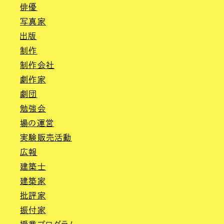
俳優
写真家
出版
制作
制作会社
劇作家
劇団
勉強会
場の運営
実験販売活動
広報
建築士
建築家
批評家
振付家