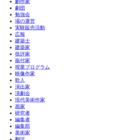
劇作家
劇団
勉強会
場の運営
実験販売活動
広報
建築士
建築家
批評家
振付家
授業プログラム
映像作家
歌人
演出家
演劇会
現代美術作家
画家
研究者
編集者
編集部
美術家
翻訳