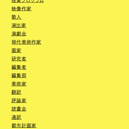
授業プログラム
映像作家
歌人
演出家
演劇会
現代美術作家
画家
研究者
編集者
編集部
美術家
翻訳
評論家
読書会
通訳
都市計画家