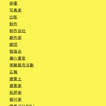
俳優
写真家
出版
制作
制作会社
劇作家
劇団
勉強会
場の運営
実験販売活動
広報
建築士
建築家
批評家
振付家