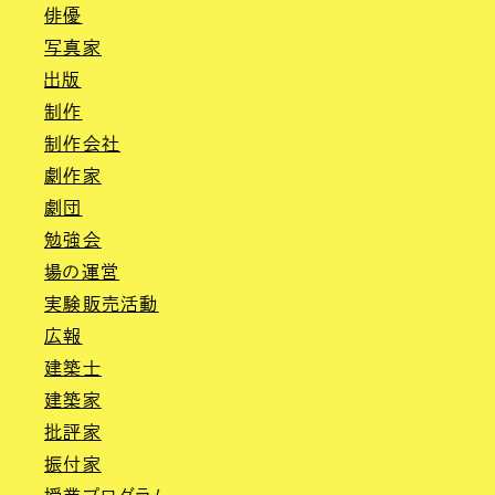
俳優
写真家
出版
制作
制作会社
劇作家
劇団
勉強会
場の運営
実験販売活動
広報
建築士
建築家
批評家
振付家