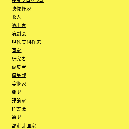
授業プログラム
映像作家
歌人
演出家
演劇会
現代美術作家
画家
研究者
編集者
編集部
美術家
翻訳
評論家
読書会
通訳
都市計画家