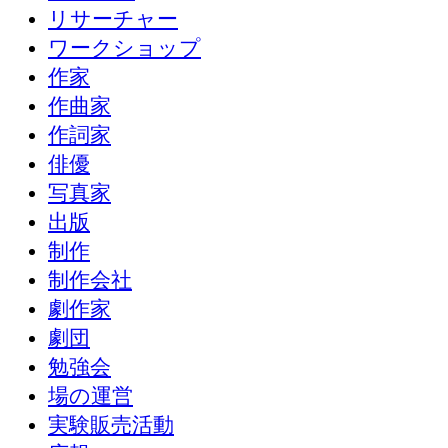
リサーチャー
ワークショップ
作家
作曲家
作詞家
俳優
写真家
出版
制作
制作会社
劇作家
劇団
勉強会
場の運営
実験販売活動