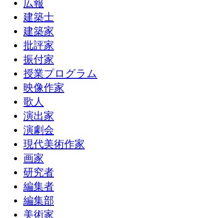
広報
建築士
建築家
批評家
振付家
授業プログラム
映像作家
歌人
演出家
演劇会
現代美術作家
画家
研究者
編集者
編集部
美術家