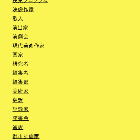
授業プログラム
映像作家
歌人
演出家
演劇会
現代美術作家
画家
研究者
編集者
編集部
美術家
翻訳
評論家
読書会
通訳
都市計画家