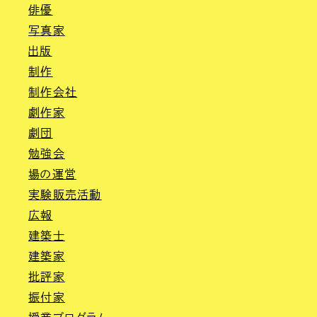
俳優
写真家
出版
制作
制作会社
劇作家
劇団
勉強会
場の運営
実験販売活動
広報
建築士
建築家
批評家
振付家