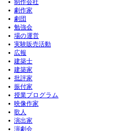
制作会社
劇作家
劇団
勉強会
場の運営
実験販売活動
広報
建築士
建築家
批評家
振付家
授業プログラム
映像作家
歌人
演出家
演劇会