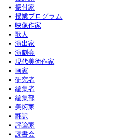
振付家
授業プログラム
映像作家
歌人
演出家
演劇会
現代美術作家
画家
研究者
編集者
編集部
美術家
翻訳
評論家
読書会