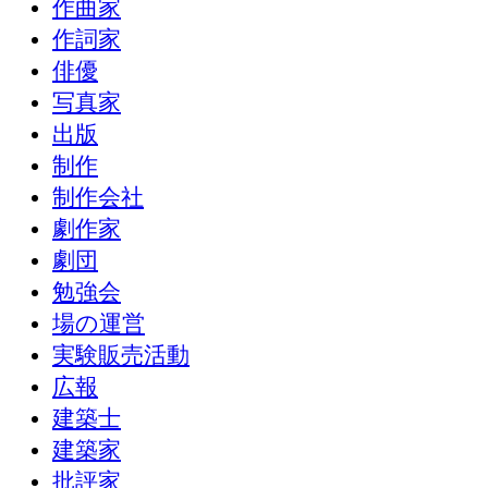
作曲家
作詞家
俳優
写真家
出版
制作
制作会社
劇作家
劇団
勉強会
場の運営
実験販売活動
広報
建築士
建築家
批評家