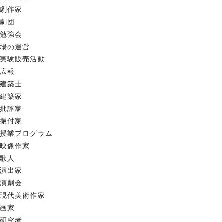
劇作家
劇団
勉強会
場の運営
実験販売活動
広報
建築士
建築家
批評家
振付家
授業プログラム
映像作家
歌人
演出家
演劇会
現代美術作家
画家
研究者