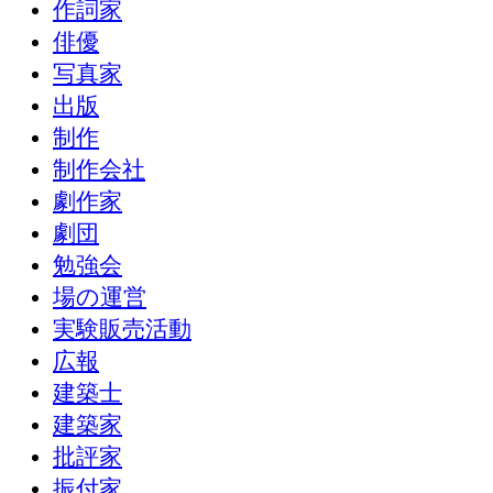
作詞家
俳優
写真家
出版
制作
制作会社
劇作家
劇団
勉強会
場の運営
実験販売活動
広報
建築士
建築家
批評家
振付家