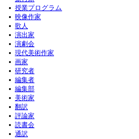
授業プログラム
映像作家
歌人
演出家
演劇会
現代美術作家
画家
研究者
編集者
編集部
美術家
翻訳
評論家
読書会
通訳