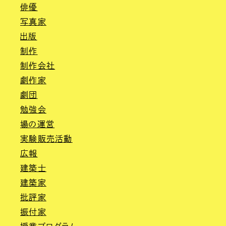
俳優
写真家
出版
制作
制作会社
劇作家
劇団
勉強会
場の運営
実験販売活動
広報
建築士
建築家
批評家
振付家