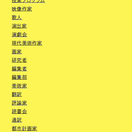
授業プログラム
映像作家
歌人
演出家
演劇会
現代美術作家
画家
研究者
編集者
編集部
美術家
翻訳
評論家
読書会
通訳
都市計画家