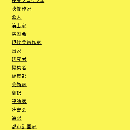
授業プログラム
映像作家
歌人
演出家
演劇会
現代美術作家
画家
研究者
編集者
編集部
美術家
翻訳
評論家
読書会
通訳
都市計画家