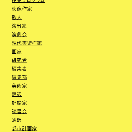
授業プログラム
映像作家
歌人
演出家
演劇会
現代美術作家
画家
研究者
編集者
編集部
美術家
翻訳
評論家
読書会
通訳
都市計画家