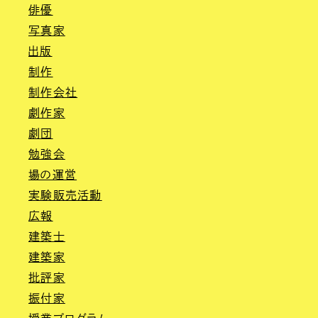
俳優
写真家
出版
制作
制作会社
劇作家
劇団
勉強会
場の運営
実験販売活動
広報
建築士
建築家
批評家
振付家