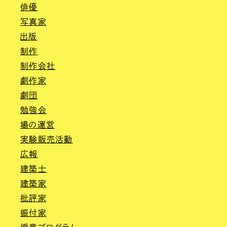
俳優
写真家
出版
制作
制作会社
劇作家
劇団
勉強会
場の運営
実験販売活動
広報
建築士
建築家
批評家
振付家