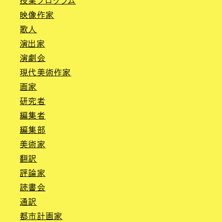
授業プログラム
映像作家
歌人
演出家
演劇会
現代美術作家
画家
研究者
編集者
編集部
美術家
翻訳
評論家
読書会
通訳
都市計画家