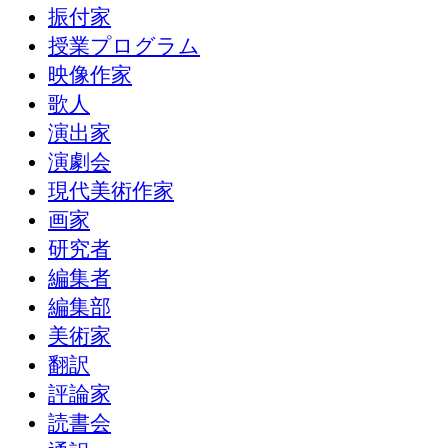
振付家
授業プログラム
映像作家
歌人
演出家
演劇会
現代美術作家
画家
研究者
編集者
編集部
美術家
翻訳
評論家
読書会