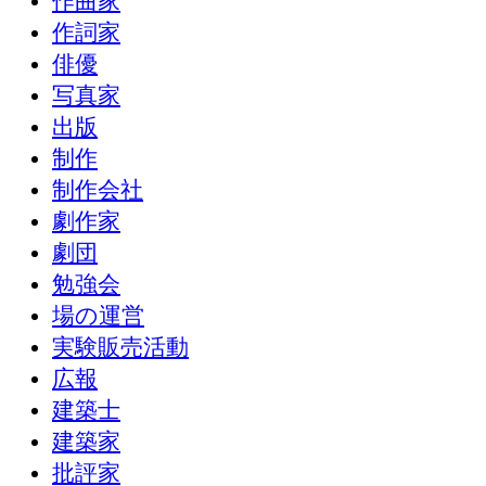
作曲家
作詞家
俳優
写真家
出版
制作
制作会社
劇作家
劇団
勉強会
場の運営
実験販売活動
広報
建築士
建築家
批評家