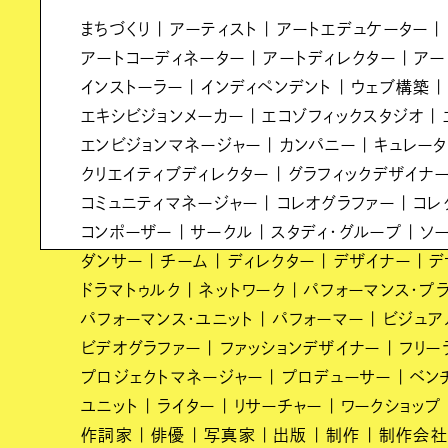
まちづくり
アーティスト
アートエデュケーター
アートコーディネーター
アートディレクター
アー
インストーラー
インディペンデント
ウェブ構築
エキシビジョンメーカー
エコゾフィックスタジオ
エンビジョンマネージャー
カンパニー
キュレー
クリエイティブディレクター
グラフィックデザイナ
コミュニティマネージャー
コレオグラファー
コレ
コンポーザー
サークル
スタディ・グループ
ソ
ダンサー
チーム
ディレクター
デザイナー
デ
ドラマトゥルク
ネットワーク
パフォーマンス・プ
パフォーマンス・ユニット
パフォーマー
ビジュア
ビデオグラファー
ファッションデザイナー
フリー
プロジェクトマネージャー
プロデューサー
ベン
ユニット
ライター
リサーチャー
ワークショップ
作詞家
俳優
写真家
出版
制作
制作会社