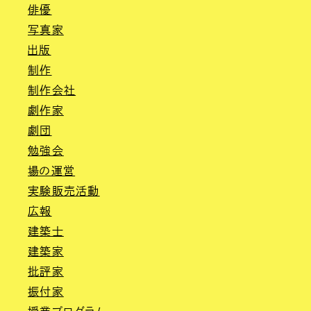
俳優
写真家
出版
制作
制作会社
劇作家
劇団
勉強会
場の運営
実験販売活動
広報
建築士
建築家
批評家
振付家