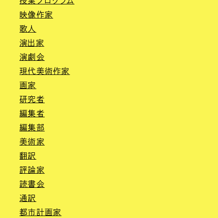
授業プログラム
映像作家
歌人
演出家
演劇会
現代美術作家
画家
研究者
編集者
編集部
美術家
翻訳
評論家
読書会
通訳
都市計画家