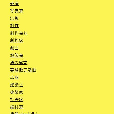
俳優
写真家
出版
制作
制作会社
劇作家
劇団
勉強会
場の運営
実験販売活動
広報
建築士
建築家
批評家
振付家