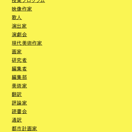
授業プログラム
映像作家
歌人
演出家
演劇会
現代美術作家
画家
研究者
編集者
編集部
美術家
翻訳
評論家
読書会
通訳
都市計画家